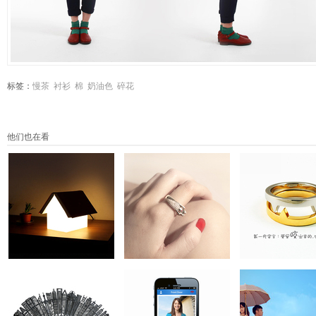
标签：
慢茶
衬衫
棉
奶油色
碎花
他们也在看