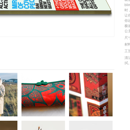
bl
时
让
你
极
公
尺寸
材
工
清
拭