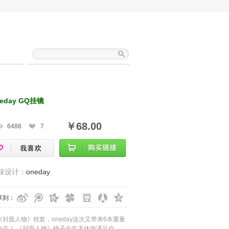
neday GQ挂镜
￥68.00
6488
7
味设计：
oneday
享到：
《封面人物》枕套，oneday这次又带来6本重量
杂志！ 《封面人物》镜子全年无休地满足你