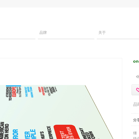
品牌
关于
o
品
分
继
级