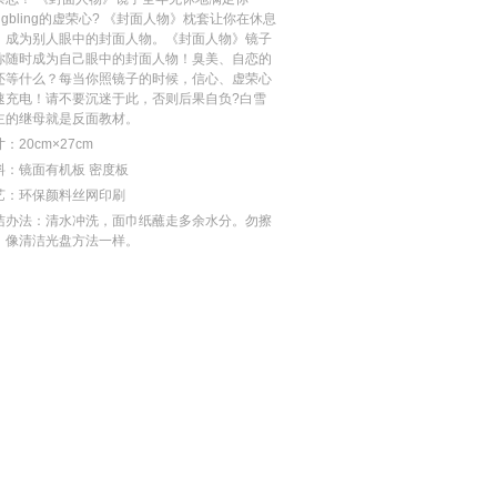
ingbling的虚荣心? 《封面人物》枕套让你在休息
，成为别人眼中的封面人物。《封面人物》镜子
你随时成为自己眼中的封面人物！臭美、自恋的
还等什么？每当你照镜子的时候，信心、虚荣心
速充电！请不要沉迷于此，否则后果自负?白雪
主的继母就是反面教材。
：20cm×27cm
料：镜面有机板 密度板
艺：环保颜料丝网印刷
洁办法：清水冲洗，面巾纸蘸走多余水分。勿擦
。像清洁光盘方法一样。