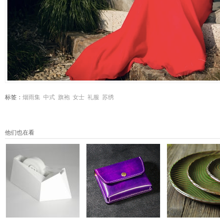
标签：
烟雨集
中式
旗袍
女士
礼服
苏绣
他们也在看