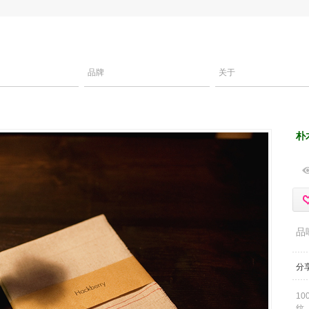
品牌
关于
朴
品
分
1
纹