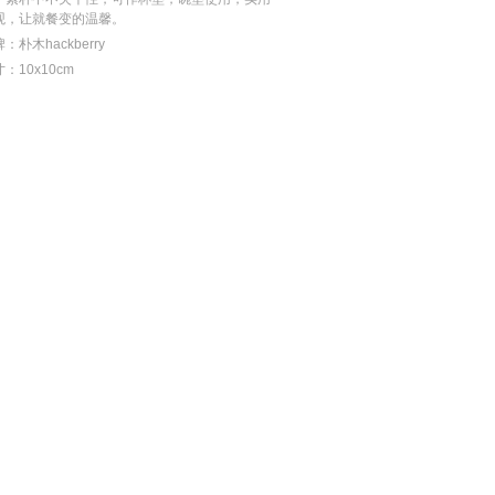
观，让就餐变的温馨。
：朴木hackberry
：10x10cm