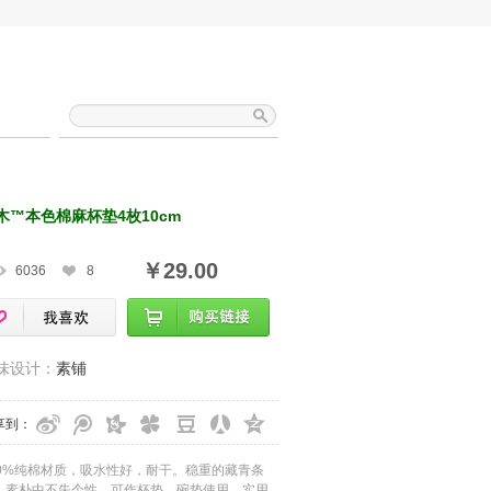
木™本色棉麻杯垫4枚10cm
￥29.00
6036
8
味设计：
素铺
享到：
00%纯棉材质，吸水性好，耐干。稳重的藏青条
，素朴中不失个性，可作杯垫，碗垫使用，实用