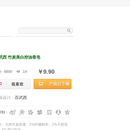
武西 竹炭美白控油香皂
￥9.90
6600
14
味设计：
百武西
享到：
分：天然竹炭原液、1%柠檬精华、2%天然皂
、1%进口甘油