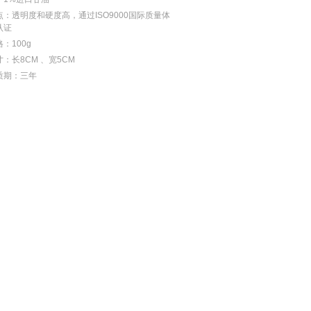
点：透明度和硬度高，通过ISO9000国际质量体
认证
：100g
寸：长8CM 、宽5CM
质期：三年