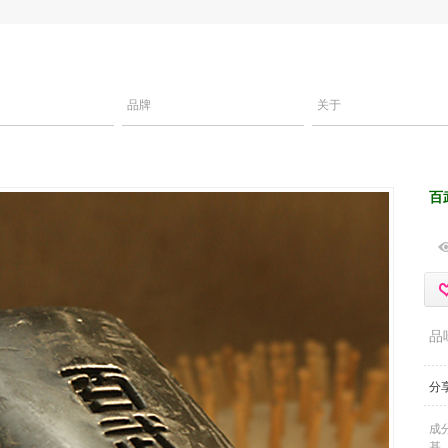
品牌
关于
百
品
分
成
基