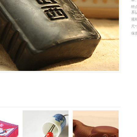
特
系
规格
尺
保