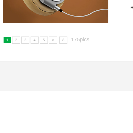
175pics
1
2
3
4
5
››
8