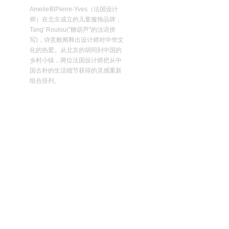
Amelie和Pierre-Yves（法国设计
师）在北京成立的儿童服饰品牌，
Tang' Roulou("糖葫芦"的法语拼
写)，诗意般阐释出设计师对中华文
化的热爱。从北京的胡同到中国的
乡村小镇，两位法国设计师把从中
国古朴的生活细节获得的灵感重新
组合排列。