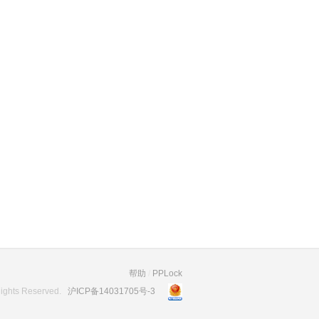
帮助
/
PPLock
 Rights Reserved.
沪ICP备14031705号-3