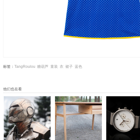
标签：
TangRoulou
糖葫芦
童装
衣
裙子
蓝色
他们也在看