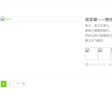
退浪潮——物
朱力，浙江乐清人。
部自己满意的短片。
凭自己的口味做自己
随之灰飞烟灭。
2011-05-05
1
2
下一页