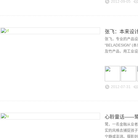
2012-09-05
张飞：本来设
张飞，专业的产品设计
“BELADESIG
及竹产品，用工业设
2012-07-31
心聆童话——
鹭，一名金融从业者
实的风格去捕捉孩子
宁静或澎湃。摄影则