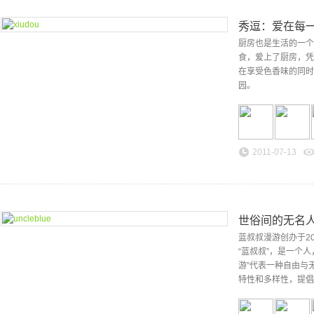
秀逗：爱在每
厨房也是生活的一个
食，爱上了厨房，凭
在享受色香味的同时
园。
2011-07-13
世俗间的无名
蓝叔叔漫游创办于200
“蓝叔叔”，是一个
游”代表一种自由与
特性和多样性，提倡