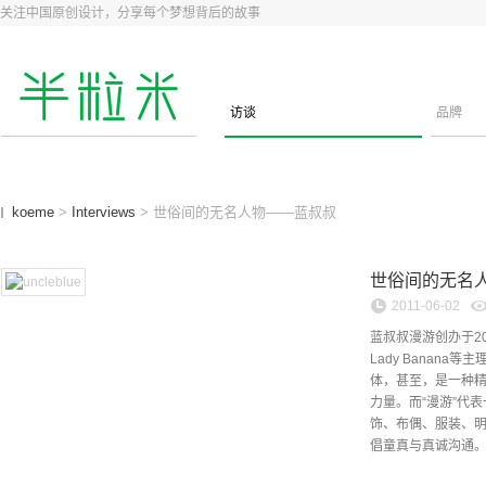
关注中国原创设计，分享每个梦想背后的故事
访谈
品牌
koeme
>
Interviews
> 世俗间的无名人物——蓝叔叔
世俗间的无名
2011-06-02
蓝叔叔漫游创办于200
Lady Banan
体，甚至，是一种
力量。而“漫游”代
饰、布偶、服装、
倡童真与真诚沟通