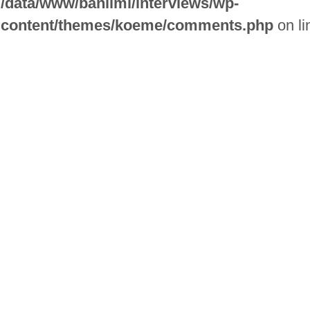
/data/www/banlimi/interviews/wp-
content/themes/koeme/comments.php
on l