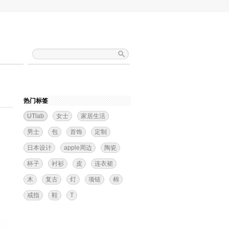
热门标签
UTlab
女士
家居生活
男士
包
首饰
定制
日本设计
apple周边
陶瓷
杯子
衬衫
皮
连衣裙
木
复古
灯
项链
棉
戒指
鞋
T